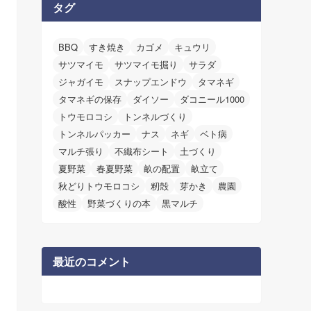
タグ
BBQ
すき焼き
カゴメ
キュウリ
サツマイモ
サツマイモ掘り
サラダ
ジャガイモ
スナップエンドウ
タマネギ
タマネギの保存
ダイソー
ダコニール1000
トウモロコシ
トンネルづくり
トンネルパッカー
ナス
ネギ
ベト病
マルチ張り
不織布シート
土づくり
夏野菜
春夏野菜
畝の配置
畝立て
秋どりトウモロコシ
籾殻
芽かき
農園
酸性
野菜づくりの本
黒マルチ
最近のコメント