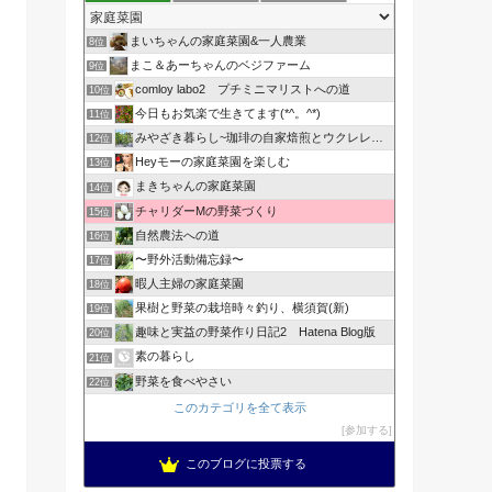
まいちゃんの家庭菜園&一人農業
8位
まこ＆あーちゃんのベジファーム
9位
comloy labo2 プチミニマリストへの道
10位
今日もお気楽で生きてます(*^。^*)
11位
みやざき暮らし~珈琲の自家焙煎とウクレレと家庭菜園~
12位
Heyモーの家庭菜園を楽しむ
13位
まきちゃんの家庭菜園
14位
チャリダーMの野菜づくり
15位
自然農法への道
16位
〜野外活動備忘録〜
17位
暇人主婦の家庭菜園
18位
果樹と野菜の栽培時々釣り、横須賀(新)
19位
趣味と実益の野菜作り日記2 Hatena Blog版
20位
素の暮らし
21位
野菜を食べやさい
22位
このカテゴリを全て表示
参加する
このブログに投票する