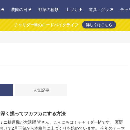
ム
農園の日々
野菜の種類
土づくり
道具・グッズ
チャ
チャリダーMのロードバイクライフ
詳しくはこちら
人気記事
を深く掘ってフカフカにする方法
ミニ耕運機が大活躍 皆さん、こんにちは！チャリダーMです。 夏野
向けて2月下旬から本格的に土づくりを始めています。 今年のテーマ