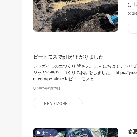
は土
20
ピートモスでpHが下がりました！
ジャガイモの土づくり 皆さん、こんにちは！チャリダ
ジャガイモの土づくりのお話をしました。 https://yasai.ch
m.com/potatosoil/ ピートモスと...
2025年2月25日
春
土づくり