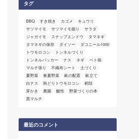
タグ
BBQ
すき焼き
カゴメ
キュウリ
サツマイモ
サツマイモ掘り
サラダ
ジャガイモ
スナップエンドウ
タマネギ
タマネギの保存
ダイソー
ダコニール1000
トウモロコシ
トンネルづくり
トンネルパッカー
ナス
ネギ
ベト病
マルチ張り
不織布シート
土づくり
夏野菜
春夏野菜
畝の配置
畝立て
白ナス
秋どりトウモロコシ
籾殻
芽かき
農園
酸性
野菜づくりの本
黒マルチ
最近のコメント