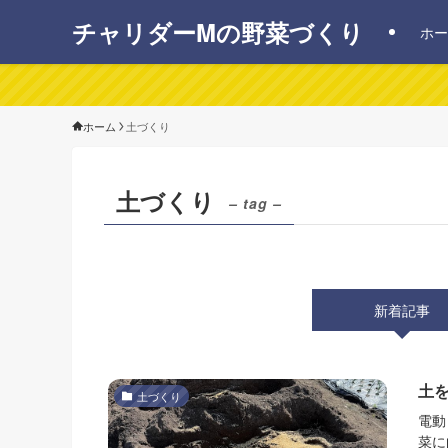
チャリダーMの野菜づくり
ホー
ホーム
土づくり
土づくり
– tag –
新着記事
土
土づくり
電動
菜に