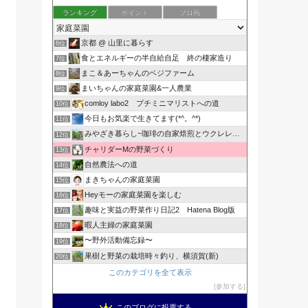
ランキング
ポイント
ブロ画
京都 @ 山里に暮らす
6位
食とエネルギーの半自給自足 終の棲家造り
7位
まこ＆あーちゃんのベジファーム
8位
まいちゃんの家庭菜園&一人農業
9位
comloy labo2 プチミニマリストへの道
10位
今日もお気楽で生きてます(*^。^*)
11位
みやざき暮らし~珈琲の自家焙煎とウクレレと家庭菜園~
12位
チャリダーMの野菜づくり
13位
自然農法への道
14位
まきちゃんの家庭菜園
15位
Heyモーの家庭菜園を楽しむ
16位
趣味と実益の野菜作り日記2 Hatena Blog版
17位
暇人主婦の家庭菜園
18位
〜野外活動備忘録〜
19位
果樹と野菜の栽培時々釣り、横須賀(新)
20位
このカテゴリを全て表示
参加する
このブログに投票する