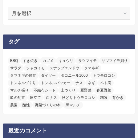
ア
ー
カ
イ
ブ
タグ
BBQ
すき焼き
カゴメ
キュウリ
サツマイモ
サツマイモ掘り
サラダ
ジャガイモ
スナップエンドウ
タマネギ
タマネギの保存
ダイソー
ダコニール1000
トウモロコシ
トンネルづくり
トンネルパッカー
ナス
ネギ
ベト病
マルチ張り
不織布シート
土づくり
夏野菜
春夏野菜
畝の配置
畝立て
白ナス
秋どりトウモロコシ
籾殻
芽かき
農園
酸性
野菜づくりの本
黒マルチ
最近のコメント