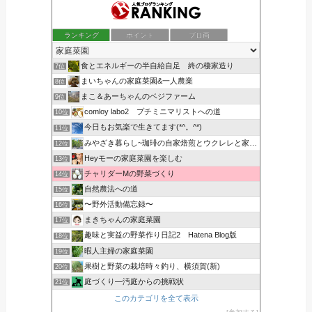
ランキング
ポイント
ブロ画
食とエネルギーの半自給自足 終の棲家造り
7位
まいちゃんの家庭菜園&一人農業
8位
まこ＆あーちゃんのベジファーム
9位
comloy labo2 プチミニマリストへの道
10位
今日もお気楽で生きてます(*^。^*)
11位
みやざき暮らし~珈琲の自家焙煎とウクレレと家庭菜園~
12位
Heyモーの家庭菜園を楽しむ
13位
チャリダーMの野菜づくり
14位
自然農法への道
15位
〜野外活動備忘録〜
16位
まきちゃんの家庭菜園
17位
趣味と実益の野菜作り日記2 Hatena Blog版
18位
暇人主婦の家庭菜園
19位
果樹と野菜の栽培時々釣り、横須賀(新)
20位
庭づくり―汚庭からの挑戦状
21位
このカテゴリを全て表示