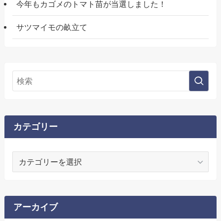
今年もカゴメのトマト苗が当選しました！
サツマイモの畝立て
カテゴリー
カ
テ
ゴ
リ
ー
アーカイブ