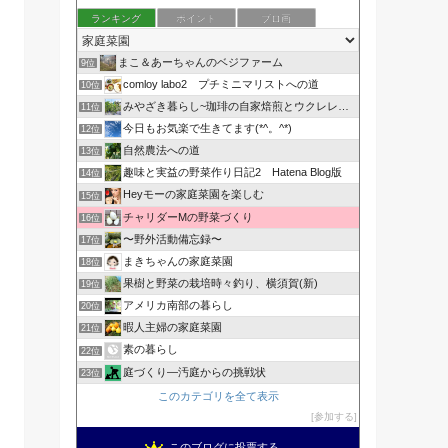
ランキング
ポイント
ブロ画
まこ＆あーちゃんのベジファーム
9位
comloy labo2 プチミニマリストへの道
10位
みやざき暮らし~珈琲の自家焙煎とウクレレと家庭菜園~
11位
今日もお気楽で生きてます(*^。^*)
12位
自然農法への道
13位
趣味と実益の野菜作り日記2 Hatena Blog版
14位
Heyモーの家庭菜園を楽しむ
15位
チャリダーMの野菜づくり
16位
〜野外活動備忘録〜
17位
まきちゃんの家庭菜園
18位
果樹と野菜の栽培時々釣り、横須賀(新)
19位
アメリカ南部の暮らし
20位
暇人主婦の家庭菜園
21位
素の暮らし
22位
庭づくり―汚庭からの挑戦状
23位
このカテゴリを全て表示
参加する
このブログに投票する