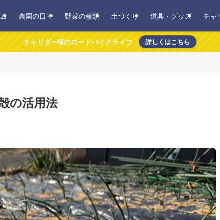
ム
農園の日々
野菜の種類
土づくり
道具・グッズ
チャ
チャリダーMのロードバイクライフ
詳しくはこちら
殻の活用法