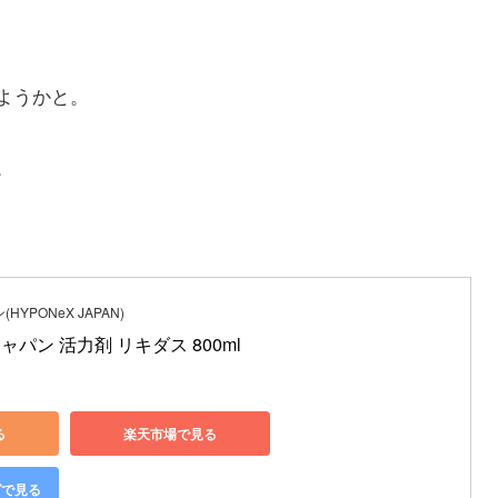
ようかと。
。
YPONeX JAPAN)
パン 活力剤 リキダス 800ml
る
楽天市場で見る
グで見る