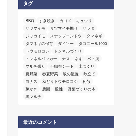
タグ
BBQ
すき焼き
カゴメ
キュウリ
サツマイモ
サツマイモ掘り
サラダ
ジャガイモ
スナップエンドウ
タマネギ
タマネギの保存
ダイソー
ダコニール1000
トウモロコシ
トンネルづくり
トンネルパッカー
ナス
ネギ
ベト病
マルチ張り
不織布シート
土づくり
夏野菜
春夏野菜
畝の配置
畝立て
白ナス
秋どりトウモロコシ
籾殻
芽かき
農園
酸性
野菜づくりの本
黒マルチ
最近のコメント