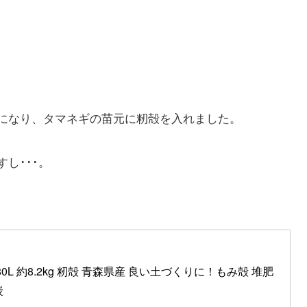
になり、タマネギの苗元に籾殻を入れました。
し･･･。
0L 約8.2kg 籾殻 青森県産 良い土づくりに！もみ殻 堆肥 
炭