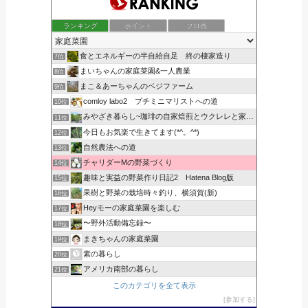
ランキング
ポイント
ブロ画
食とエネルギーの半自給自足 終の棲家造り
7位
まいちゃんの家庭菜園&一人農業
8位
まこ＆あーちゃんのベジファーム
9位
comloy labo2 プチミニマリストへの道
10位
みやざき暮らし~珈琲の自家焙煎とウクレレと家庭菜園~
11位
今日もお気楽で生きてます(*^。^*)
12位
自然農法への道
13位
チャリダーMの野菜づくり
14位
趣味と実益の野菜作り日記2 Hatena Blog版
15位
果樹と野菜の栽培時々釣り、横須賀(新)
16位
Heyモーの家庭菜園を楽しむ
17位
〜野外活動備忘録〜
18位
まきちゃんの家庭菜園
19位
素の暮らし
20位
アメリカ南部の暮らし
21位
このカテゴリを全て表示
参加する