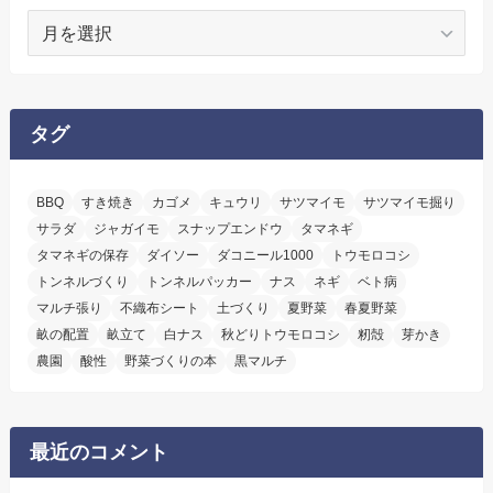
ア
ー
カ
イ
ブ
タグ
BBQ
すき焼き
カゴメ
キュウリ
サツマイモ
サツマイモ掘り
サラダ
ジャガイモ
スナップエンドウ
タマネギ
タマネギの保存
ダイソー
ダコニール1000
トウモロコシ
トンネルづくり
トンネルパッカー
ナス
ネギ
ベト病
マルチ張り
不織布シート
土づくり
夏野菜
春夏野菜
畝の配置
畝立て
白ナス
秋どりトウモロコシ
籾殻
芽かき
農園
酸性
野菜づくりの本
黒マルチ
最近のコメント