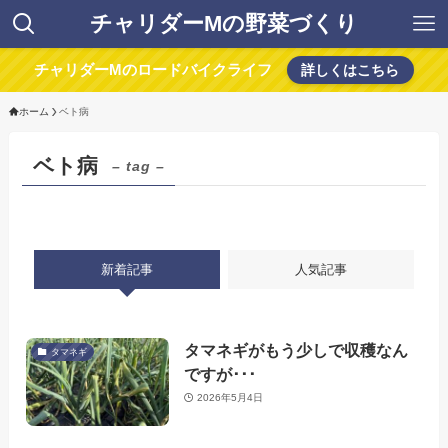
チャリダーMの野菜づくり
チャリダーMのロードバイクライフ
詳しくはこちら
ホーム
ベト病
ベト病
– tag –
新着記事
人気記事
タマネギがもう少しで収穫なん
タマネギ
ですが･･･
2026年5月4日