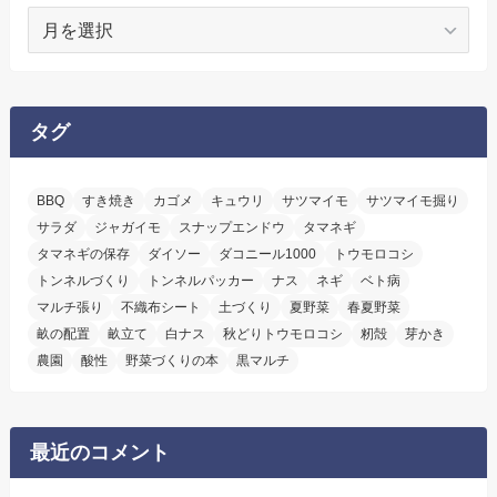
ア
ー
カ
イ
ブ
タグ
BBQ
すき焼き
カゴメ
キュウリ
サツマイモ
サツマイモ掘り
サラダ
ジャガイモ
スナップエンドウ
タマネギ
タマネギの保存
ダイソー
ダコニール1000
トウモロコシ
トンネルづくり
トンネルパッカー
ナス
ネギ
ベト病
マルチ張り
不織布シート
土づくり
夏野菜
春夏野菜
畝の配置
畝立て
白ナス
秋どりトウモロコシ
籾殻
芽かき
農園
酸性
野菜づくりの本
黒マルチ
最近のコメント