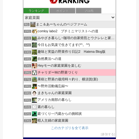
ランキング
ポイント
ブロ画
まこ＆あーちゃんのベジファーム
9位
comloy labo2 プチミニマリストへの道
10位
みやざき暮らし~珈琲の自家焙煎とウクレレと家庭菜園~
11位
今日もお気楽で生きてます(*^。^*)
12位
趣味と実益の野菜作り日記2 Hatena Blog版
13位
自然農法への道
14位
Heyモーの家庭菜園を楽しむ
15位
チャリダーMの野菜づくり
16位
果樹と野菜の栽培時々釣り、横須賀(新)
17位
〜野外活動備忘録〜
18位
まきちゃんの家庭菜園
19位
アメリカ南部の暮らし
20位
素の暮らし
21位
庭づくり―汚庭からの挑戦状
22位
暇人主婦の家庭菜園
23位
このカテゴリを全て表示
参加する