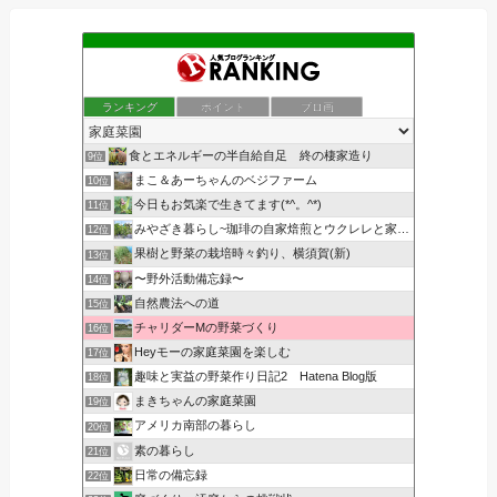
ランキング
ポイント
ブロ画
食とエネルギーの半自給自足 終の棲家造り
9位
まこ＆あーちゃんのベジファーム
10位
今日もお気楽で生きてます(*^。^*)
11位
みやざき暮らし~珈琲の自家焙煎とウクレレと家庭菜園~
12位
果樹と野菜の栽培時々釣り、横須賀(新)
13位
〜野外活動備忘録〜
14位
自然農法への道
15位
チャリダーMの野菜づくり
16位
Heyモーの家庭菜園を楽しむ
17位
趣味と実益の野菜作り日記2 Hatena Blog版
18位
まきちゃんの家庭菜園
19位
アメリカ南部の暮らし
20位
素の暮らし
21位
日常の備忘録
22位