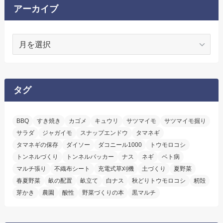
ー
アーカイブ
ア
ー
カ
イ
ブ
タグ
BBQ
すき焼き
カゴメ
キュウリ
サツマイモ
サツマイモ掘り
サラダ
ジャガイモ
スナップエンドウ
タマネギ
タマネギの保存
ダイソー
ダコニール1000
トウモロコシ
トンネルづくり
トンネルパッカー
ナス
ネギ
ベト病
マルチ張り
不織布シート
充電式草刈機
土づくり
夏野菜
春夏野菜
畝の配置
畝立て
白ナス
秋どりトウモロコシ
籾殻
芽かき
農園
酸性
野菜づくりの本
黒マルチ