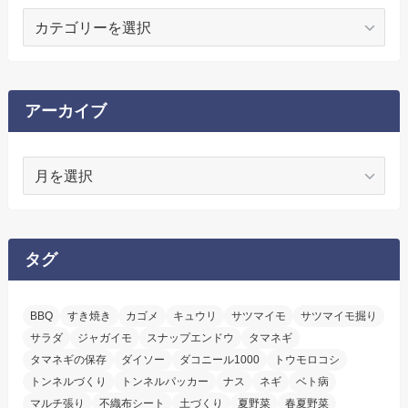
カ
テ
ゴ
リ
ー
アーカイブ
ア
ー
カ
イ
ブ
タグ
BBQ
すき焼き
カゴメ
キュウリ
サツマイモ
サツマイモ掘り
サラダ
ジャガイモ
スナップエンドウ
タマネギ
タマネギの保存
ダイソー
ダコニール1000
トウモロコシ
トンネルづくり
トンネルパッカー
ナス
ネギ
ベト病
マルチ張り
不織布シート
土づくり
夏野菜
春夏野菜