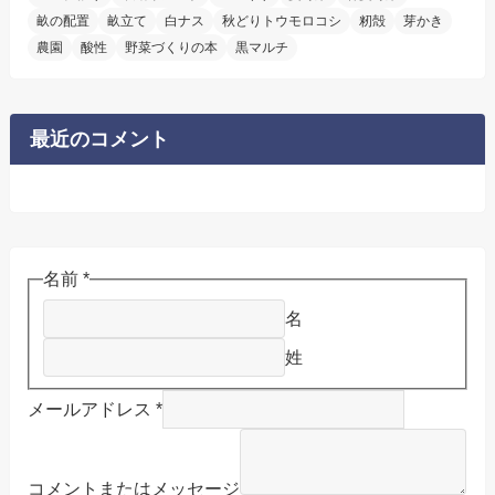
畝の配置
畝立て
白ナス
秋どりトウモロコシ
籾殻
芽かき
農園
酸性
野菜づくりの本
黒マルチ
最近のコメント
名前
*
名
姓
メールアドレス
*
コメントまたはメッセージ