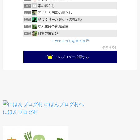
素の暮らし
20位
アメリカ南部の暮らし
21位
庭づくり―汚庭からの挑戦状
22位
暇人主婦の家庭菜園
23位
日常の備忘録
24位
このカテゴリを全て表示
参加する
このブログに投票する
にほんブログ村