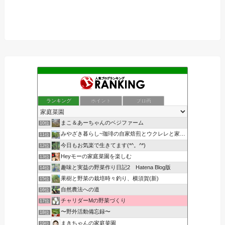
ランキング
ポイント
ブロ画
まこ＆あーちゃんのベジファーム
10位
みやざき暮らし~珈琲の自家焙煎とウクレレと家庭菜園~
11位
今日もお気楽で生きてます(*^。^*)
12位
Heyモーの家庭菜園を楽しむ
13位
趣味と実益の野菜作り日記2 Hatena Blog版
14位
果樹と野菜の栽培時々釣り、横須賀(新)
15位
自然農法への道
16位
チャリダーMの野菜づくり
17位
〜野外活動備忘録〜
18位
まきちゃんの家庭菜園
19位